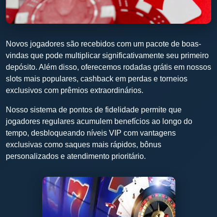
Novos jogadores são recebidos com um pacote de boas-
vindas que pode multiplicar significativamente seu primeiro
depósito. Além disso, oferecemos rodadas grátis em nossos
slots mais populares, cashback em perdas e torneios
exclusivos com prêmios extraordinários.
Nosso sistema de pontos de fidelidade permite que
jogadores regulares acumulem benefícios ao longo do
tempo, desbloqueando níveis VIP com vantagens
exclusivas como saques mais rápidos, bônus
personalizados e atendimento prioritário.