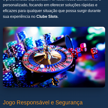
personalizado, focando em oferecer soluções rápidas e
eficazes para qualquer situação que possa surgir durante
sua experiência no
Clube Slots
.
Jogo Responsável e Segurança