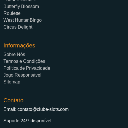
Butterfly Blossom
Roulette
West Hunter Bingo
Circus Delight
Informações
Sobre Nós
Termos e Condições
Política de Privacidade
Jogo Responsável
Sitemap
Contato
Email:
contato@clube-slots.com
Suporte 24/7 disponível