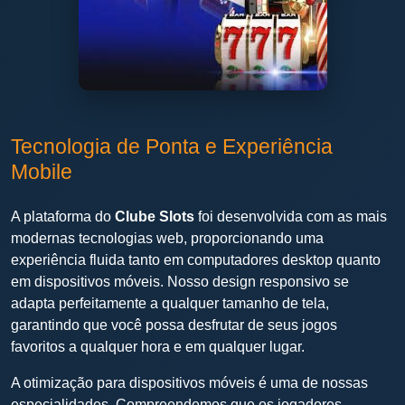
Tecnologia de Ponta e Experiência
Mobile
A plataforma do
Clube Slots
foi desenvolvida com as mais
modernas tecnologias web, proporcionando uma
experiência fluida tanto em computadores desktop quanto
em dispositivos móveis. Nosso design responsivo se
adapta perfeitamente a qualquer tamanho de tela,
garantindo que você possa desfrutar de seus jogos
favoritos a qualquer hora e em qualquer lugar.
A otimização para dispositivos móveis é uma de nossas
especialidades. Compreendemos que os jogadores