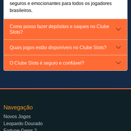
seguros e emocionantes para todos os jogadores
brasileiros.
Como posso fazer depósitos e saques no Clube
Slots?
Quais jogos estão disponíveis no Clube Slots?
O Clube Slots é seguro e confiável?
Navegação
Novos Jogos
Leopardo Dourado
Fortune Gems 2