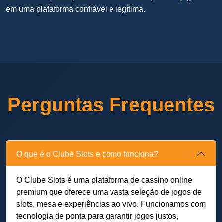
em uma plataforma confiável e legítima.
Perguntas Frequentes
O que é o Clube Slots e como funciona?
O Clube Slots é uma plataforma de cassino online
premium que oferece uma vasta seleção de jogos de
slots, mesa e experiências ao vivo. Funcionamos com
tecnologia de ponta para garantir jogos justos,